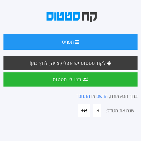
תפריט
לקח סטטוס יש אפליקצייה, לחץ כאן!
תנו לי סטטוס
ברוך הבא אורח,
הרשם
או
התחבר
א+
שנה את הגודל:
א-