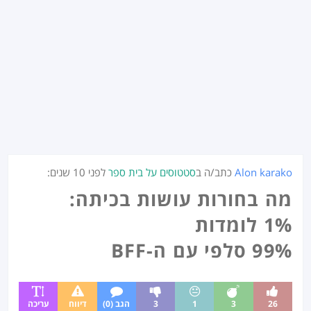
Alon karako
כתב/ה ב
סטטוסים על בית ספר
לפני
10 שנים
:
מה בחורות עושות בכיתה:
1% לומדות
99% סלפי עם ה-BFF
26
3
1
3
הגב (0)
דיווח
עריכה