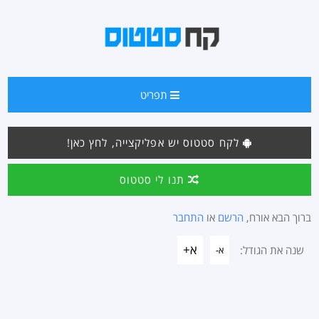
תפריט
לקח סטטוס יש אפליקצייה, לחץ כאן!
תנו לי סטטוס
ברוך הבא אורח,
הרשם
או
התחבר
א+
שנה את הגודל:
א-