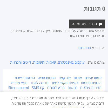
0 תגובות
הגב לסטטוס זה
לידיעה: אחריות חלה על כותב הסטטוס, אין הנהלת האתר אחראית על
תכנים המתפרסמים באתר.
לעוד מלא
סטטוסים
שותפים שלנו:
עוקבים באינסטגרם
,
שאלות ותשובות
,
דייטים והכרויות
זכויות יוצרים
אודות
צור קשר
סטטוס פנייה
הודעות לציבור
הוספת סטטוס
רשימת מקשי קיצור
תרומה לאתר
תנאי שימוש
מדיניות פרטיות
נגישות
מידע להורים
קח SMS
Sitemap.xml
אתר זה מוגן על ידי זכויות יוצרים © 2015-2026 Takestatus.net.
כדי להציע לך חווית גלישה טובה יותר, אתר זה משתמש בעוגיות פרופיל,
אין צוות האתר אחראי על התוכן המפורסם באתר, במידה ויש חומר לא ראוי ו/או
לרבות מצד ג'. על ידי המשך גלישה באתר שלנו אתה מקבל את מדיניות
מוגן בזכויות יוצרים - יש לדווח מייד בעמוד צור קשר.