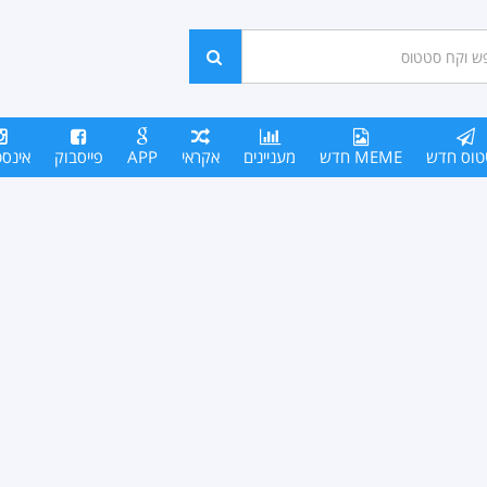
ש
חפש
סים
טוס חדש
MEME חדש
מעניינים
אקראי
APP
פייסבוק
אינס