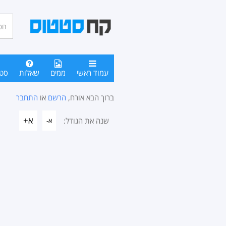
חיפו
סטטו
עמוד ראשי
ממים
שאלות
סט
ברוך הבא אורח,
הרשם
או
התחבר
א+
שנה את הגודל:
א-