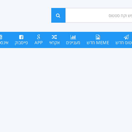
ש
חפש
סים
טוס חדש
MEME חדש
מעניינים
אקראי
APP
פייסבוק
אינס