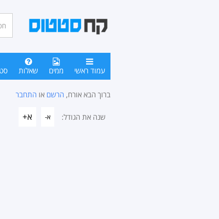
חיפו
סטטו
עמוד ראשי
ממים
שאלות
סט
ברוך הבא אורח,
הרשם
או
התחבר
א+
שנה את הגודל:
א-