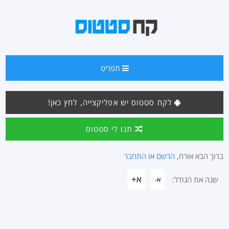
תפריט
לקח סטטוס יש אפליקצייה, לחץ כאן!
תנו לי סטטוס
ברוך הבא אורח,
הרשם
או
התחבר
א+
שנה את הגודל:
א-