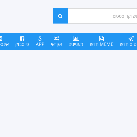
ש
חפש
סים
טוס חדש
MEME חדש
מעניינים
אקראי
APP
פייסבוק
אינס