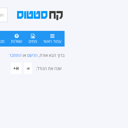
חיפו
סטטו
עמוד ראשי
ממים
שאלות
סט
ברוך הבא אורח,
הרשם
או
התחבר
א+
שנה את הגודל:
א-