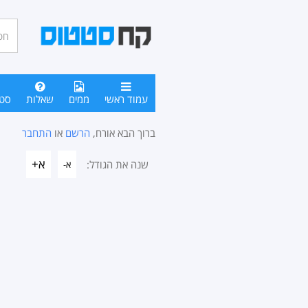
חיפו
סטטו
עמוד ראשי
ממים
שאלות
סט
ברוך הבא אורח,
הרשם
או
התחבר
א+
שנה את הגודל:
א-