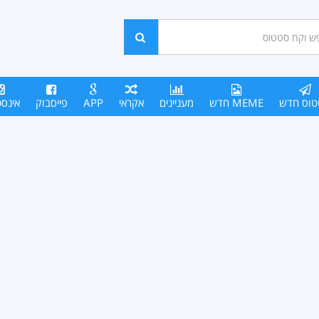
ש
חפש
סים
טוס חדש
MEME חדש
מעניינים
אקראי
APP
פייסבוק
אינס