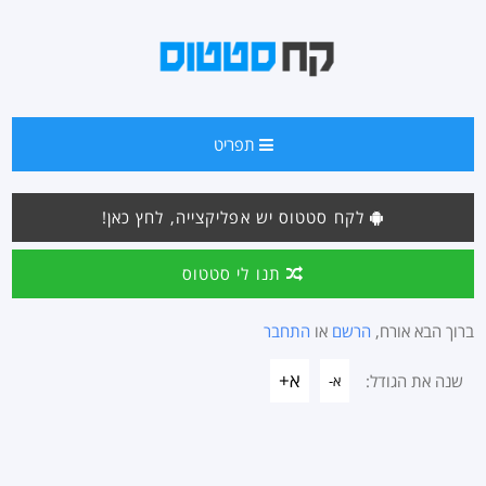
תפריט
לקח סטטוס יש אפליקצייה, לחץ כאן!
תנו לי סטטוס
ברוך הבא אורח,
הרשם
או
התחבר
א+
שנה את הגודל:
א-