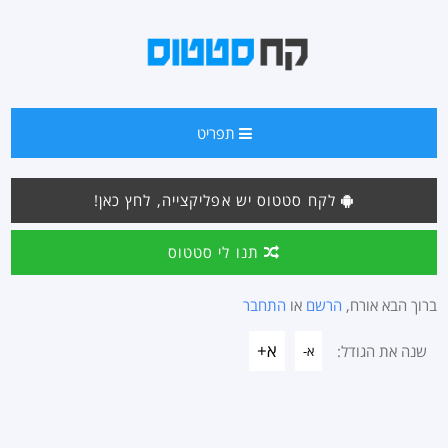
תפריט
לקח סטטוס יש אפליקצייה, לחץ כאן!
תנו לי סטטוס
ברוך הבא אורח,
הרשם
או
התחבר
א+
שנה את הגודל:
א-