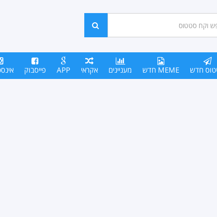
ש
חפש
סים
טוס חדש
MEME חדש
מעניינים
אקראי
APP
פייסבוק
אינס