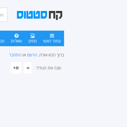
חיפו
סטטו
עמוד ראשי
ממים
שאלות
סט
ברוך הבא אורח,
הרשם
או
התחבר
א+
שנה את הגודל:
א-