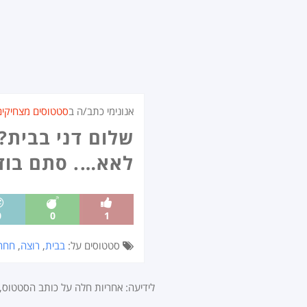
אנונימי כתב/ה ב
סטטוסים מצחיקים
שלום דני בבית?
לאא…. סתם בוד
0
0
1
סטטוסים על:
בבית
,
רוצה
,
חחח
לידיעה: אחריות חלה על כותב הסטטוס