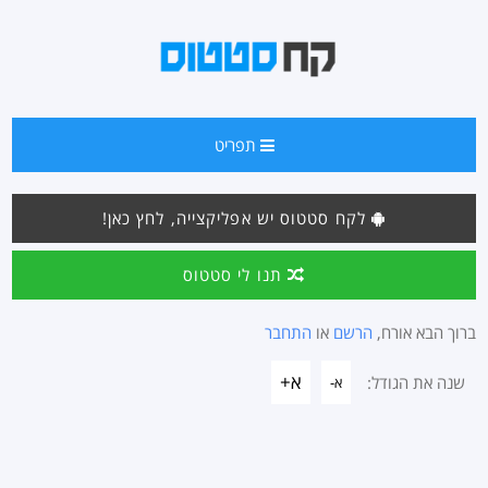
תפריט
לקח סטטוס יש אפליקצייה, לחץ כאן!
תנו לי סטטוס
ברוך הבא אורח,
הרשם
או
התחבר
א+
שנה את הגודל:
א-