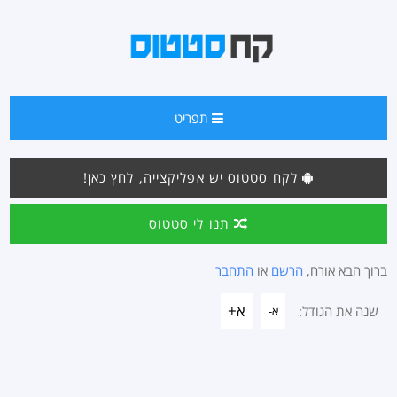
תפריט
לקח סטטוס יש אפליקצייה, לחץ כאן!
תנו לי סטטוס
ברוך הבא אורח,
הרשם
או
התחבר
א+
שנה את הגודל:
א-