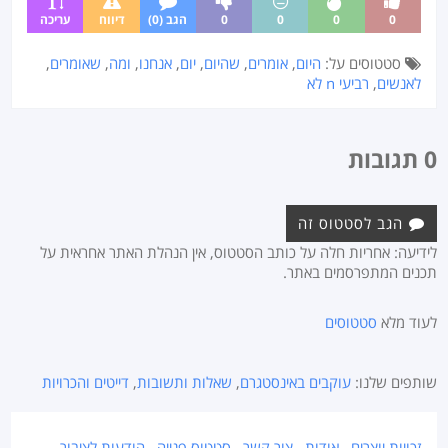
0
0
0
0
הגב (0)
דיווח
עריכה
סטטוסים על:
היום
,
אומרים
,
שהיום
,
יום
,
אנחנו
,
ומה
,
שאומרים
,
לאנשים
,
רביעי n לא
0 תגובות
הגב לסטטוס זה
לידיעה: אחריות חלה על כותב הסטטוס, אין הנהלת האתר אחראית על
תכנים המתפרסמים באתר.
לעוד מלא
סטטוסים
שותפים שלנו:
עוקבים באינסטגרם
,
שאלות ותשובות
,
דייטים והכרויות
זכויות יוצרים
אודות
צור קשר
סטטוס פנייה
הודעות לציבור