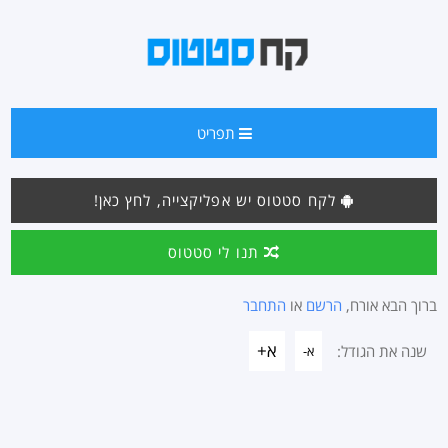
תפריט
לקח סטטוס יש אפליקצייה, לחץ כאן!
תנו לי סטטוס
ברוך הבא אורח,
הרשם
או
התחבר
א+
שנה את הגודל:
א-