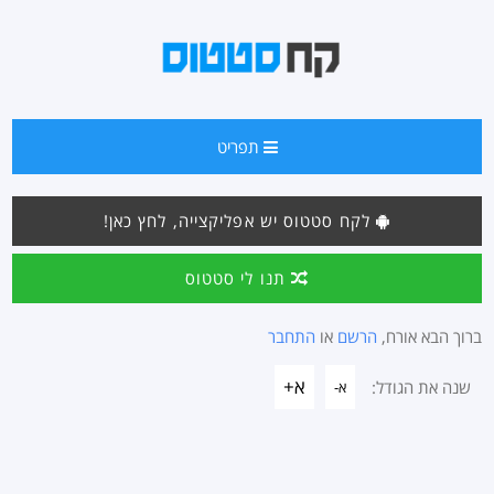
תפריט
לקח סטטוס יש אפליקצייה, לחץ כאן!
תנו לי סטטוס
ברוך הבא אורח,
הרשם
או
התחבר
א+
שנה את הגודל:
א-