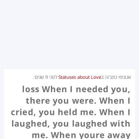
אנונימי כתב/ה ב
Statuses about Love
לפני
9 שנים
:
loss When I needed you,
there you were. When I
cried, you held me. When I
laughed, you laughed with
me. When youre away