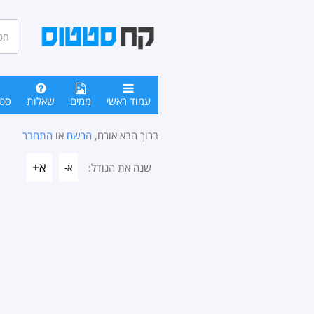
חיפו
סטטו
עמוד ראשי
ממים
שאלות
סט
ברוך הבא אורח,
הרשם
או
התחבר
א+
שנה את הגודל:
א-