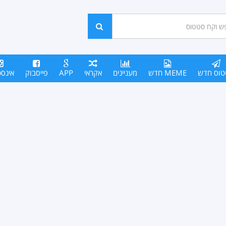
ש
חפש
סים
טוס חדש
MEME חדש
מעניינים
אקראי
APP
פייסבוק
אינס