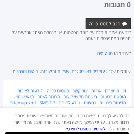
0 תגובות
הגב לסטטוס זה
לידיעה: אחריות חלה על כותב הסטטוס, אין הנהלת האתר אחראית על
תכנים המתפרסמים באתר.
לעוד מלא
סטטוסים
שותפים שלנו:
עוקבים באינסטגרם
,
שאלות ותשובות
,
דייטים והכרויות
זכויות יוצרים
אודות
צור קשר
סטטוס פנייה
הודעות לציבור
הוספת סטטוס
רשימת מקשי קיצור
תרומה לאתר
תנאי שימוש
מדיניות פרטיות
נגישות
מידע להורים
קח SMS
Sitemap.xml
אתר זה מוגן על ידי זכויות יוצרים © 2015-2026 Takestatus.net.
כדי להציע לך חווית גלישה טובה יותר, אתר זה משתמש בעוגיות פרופיל,
אין צוות האתר אחראי על התוכן המפורסם באתר, במידה ויש חומר לא ראוי ו/או
לרבות מצד ג'. על ידי המשך גלישה באתר שלנו אתה מקבל את מדיניות
מוגן בזכויות יוצרים - יש לדווח מייד בעמוד צור קשר.
העוגיות שלנו.
לפרטים נוספים לחצו כאן
העתקת תוכן מהאתר תתאפשר רק למטרות פרסום ברשתות חברתיות גדולות.