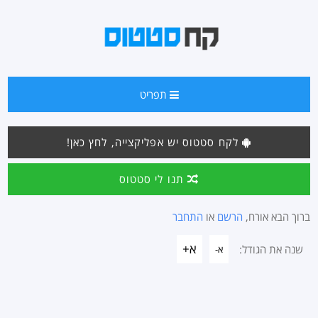
תפריט
לקח סטטוס יש אפליקצייה, לחץ כאן!
תנו לי סטטוס
ברוך הבא אורח,
הרשם
או
התחבר
א+
שנה את הגודל:
א-