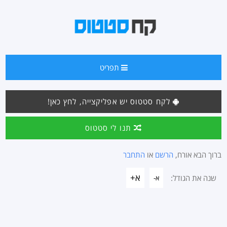
תפריט
לקח סטטוס יש אפליקצייה, לחץ כאן!
תנו לי סטטוס
ברוך הבא אורח,
הרשם
או
התחבר
א+
שנה את הגודל:
א-