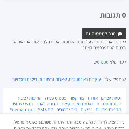
0 תגובות
הגב לסטטוס זה
לידיעה: אחריות חלה על כותב הסטטוס, אין הנהלת האתר אחראית על
תכנים המתפרסמים באתר.
לעוד מלא
סטטוסים
שותפים שלנו:
עוקבים באינסטגרם
,
שאלות ותשובות
,
דייטים והכרויות
זכויות יוצרים
אודות
צור קשר
סטטוס פנייה
הודעות לציבור
הוספת סטטוס
רשימת מקשי קיצור
תרומה לאתר
תנאי שימוש
מדיניות פרטיות
נגישות
מידע להורים
קח SMS
Sitemap.xml
אתר זה מוגן על ידי זכויות יוצרים © 2015-2026 Takestatus.net.
כדי להציע לך חווית גלישה טובה יותר, אתר זה משתמש בעוגיות פרופיל,
אין צוות האתר אחראי על התוכן המפורסם באתר, במידה ויש חומר לא ראוי ו/או
לרבות מצד ג'. על ידי המשך גלישה באתר שלנו אתה מקבל את מדיניות