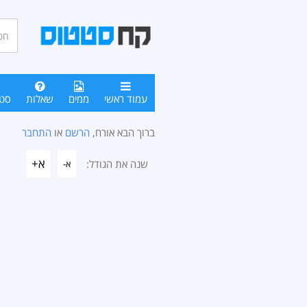
חיפו
סטטו
עמוד ראשי
ממים
שאלות
סט
ברוך הבא אורח,
הרשם
או
התחבר
א+
שנה את הגודל:
א-