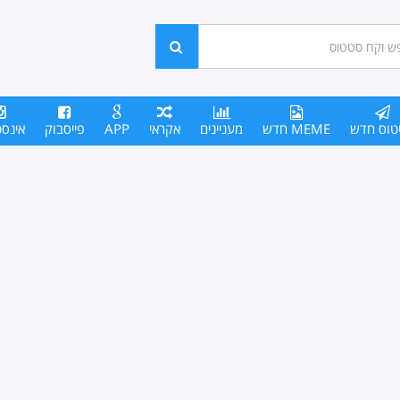
ש
חפש
סים
טוס חדש
MEME חדש
מעניינים
אקראי
APP
פייסבוק
אינס