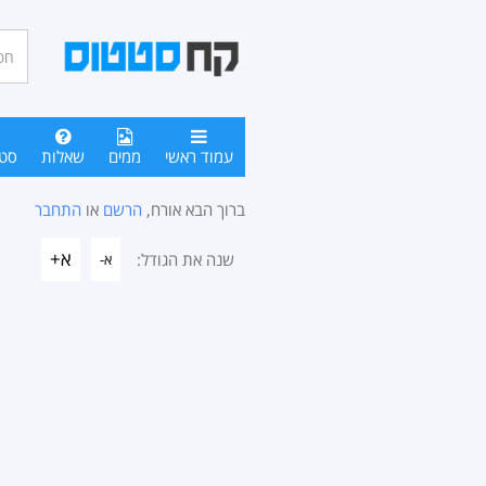
חיפו
סטטו
עמוד ראשי
ממים
שאלות
סט
ברוך הבא אורח,
הרשם
או
התחבר
א+
שנה את הגודל:
א-