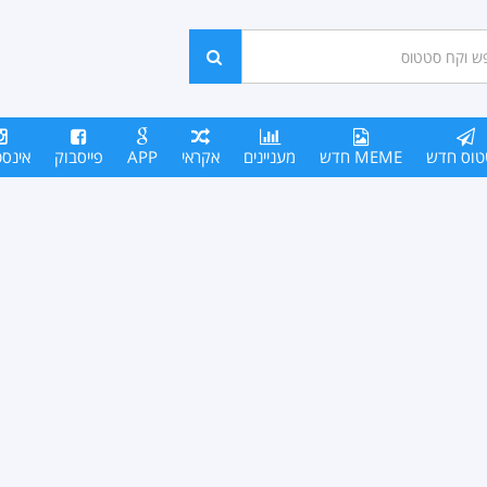
ש
חפש
סים
טוס חדש
MEME חדש
מעניינים
אקראי
APP
פייסבוק
אינס