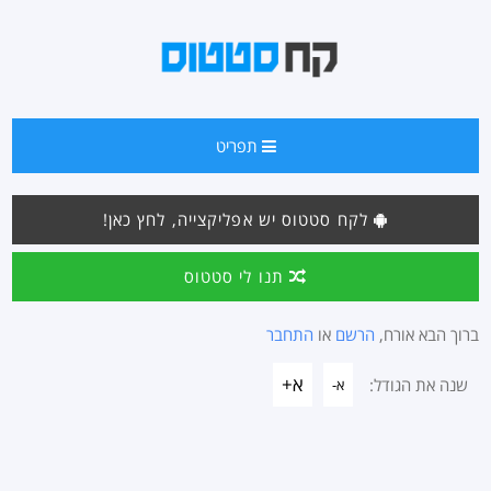
תפריט
לקח סטטוס יש אפליקצייה, לחץ כאן!
תנו לי סטטוס
ברוך הבא אורח,
הרשם
או
התחבר
א+
שנה את הגודל:
א-