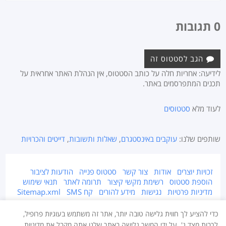
0 תגובות
הגב לסטטוס זה
לידיעה: אחריות חלה על כותב הסטטוס, אין הנהלת האתר אחראית על
תכנים המתפרסמים באתר.
לעוד מלא
סטטוסים
שותפים שלנו:
עוקבים באינסטגרם
,
שאלות ותשובות
,
דייטים והכרויות
זכויות יוצרים
אודות
צור קשר
סטטוס פנייה
הודעות לציבור
הוספת סטטוס
רשימת מקשי קיצור
תרומה לאתר
תנאי שימוש
מדיניות פרטיות
נגישות
מידע להורים
קח SMS
Sitemap.xml
אתר זה מוגן על ידי זכויות יוצרים © 2015-2026 Takestatus.net.
כדי להציע לך חווית גלישה טובה יותר, אתר זה משתמש בעוגיות פרופיל,
אין צוות האתר אחראי על התוכן המפורסם באתר, במידה ויש חומר לא ראוי ו/או
לרבות מצד ג'. על ידי המשך גלישה באתר שלנו אתה מקבל את מדיניות