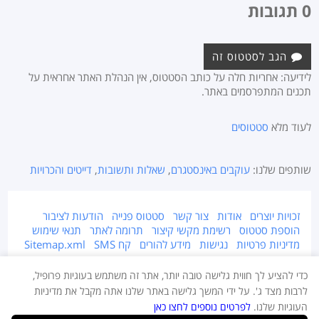
0 תגובות
הגב לסטטוס זה
לידיעה: אחריות חלה על כותב הסטטוס, אין הנהלת האתר אחראית על
תכנים המתפרסמים באתר.
לעוד מלא
סטטוסים
שותפים שלנו:
עוקבים באינסטגרם
,
שאלות ותשובות
,
דייטים והכרויות
זכויות יוצרים
אודות
צור קשר
סטטוס פנייה
הודעות לציבור
הוספת סטטוס
רשימת מקשי קיצור
תרומה לאתר
תנאי שימוש
מדיניות פרטיות
נגישות
מידע להורים
קח SMS
Sitemap.xml
אתר זה מוגן על ידי זכויות יוצרים © 2015-2026 Takestatus.net.
כדי להציע לך חווית גלישה טובה יותר, אתר זה משתמש בעוגיות פרופיל,
אין צוות האתר אחראי על התוכן המפורסם באתר, במידה ויש חומר לא ראוי ו/או
לרבות מצד ג'. על ידי המשך גלישה באתר שלנו אתה מקבל את מדיניות
מוגן בזכויות יוצרים - יש לדווח מייד בעמוד צור קשר.
העוגיות שלנו.
לפרטים נוספים לחצו כאן
העתקת תוכן מהאתר תתאפשר רק למטרות פרסום ברשתות חברתיות גדולות.