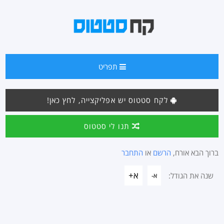
תפריט
לקח סטטוס יש אפליקצייה, לחץ כאן!
תנו לי סטטוס
ברוך הבא אורח,
הרשם
או
התחבר
א+
שנה את הגודל:
א-