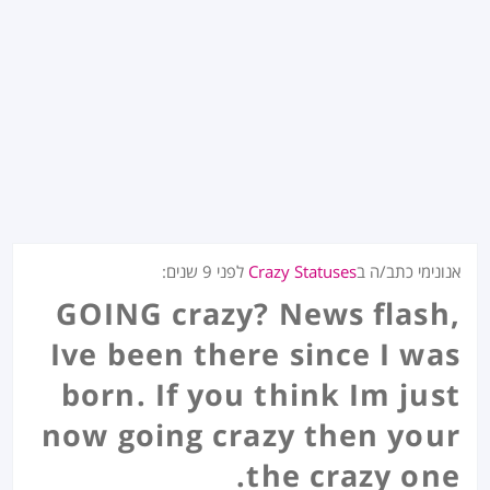
אנונימי כתב/ה ב
Crazy Statuses
לפני
9 שנים
:
GOING crazy? News flash,
Ive been there since I was
born. If you think Im just
now going crazy then your
the crazy one.