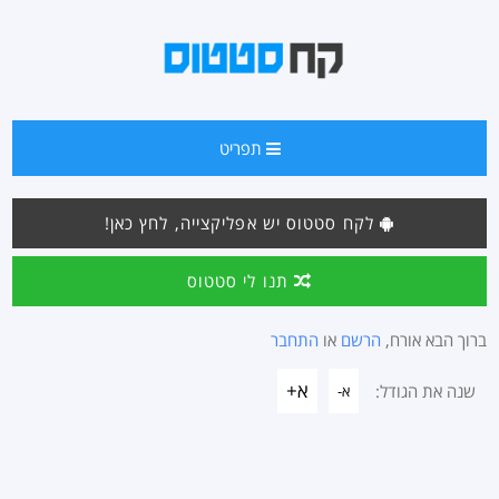
תפריט
לקח סטטוס יש אפליקצייה, לחץ כאן!
תנו לי סטטוס
ברוך הבא אורח,
הרשם
או
התחבר
א+
שנה את הגודל:
א-