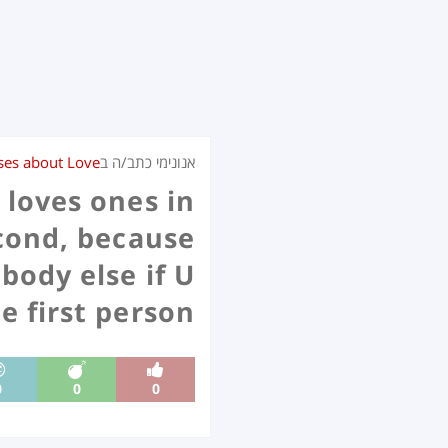
אנונימי כתב/ה ב
ses about Love
 loves ones in
econd, because
body else if U
e first person:)
0
0
0