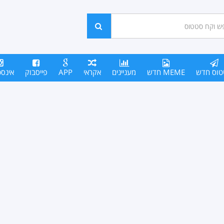
ש
חפש
סים
טוס חדש
MEME חדש
מעניינים
אקראי
APP
פייסבוק
אינס