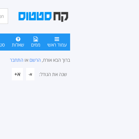
חיפו
סטטו
עמוד ראשי
ממים
שאלות
סט
ברוך הבא אורח,
הרשם
או
התחבר
א+
שנה את הגודל:
א-