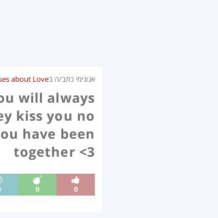
אנונימי כתב/ה ב
ses about Love
ou will always
ey kiss you no
you have been
together <3
0
0
0