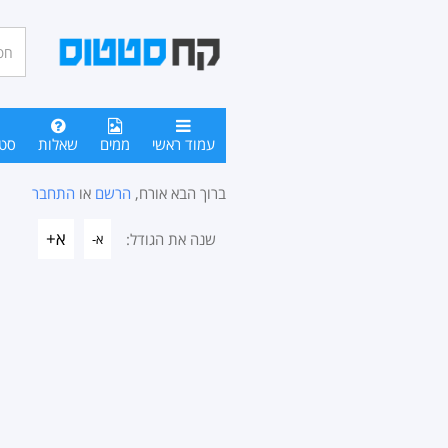
חיפו
סטטו
עמוד ראשי
ממים
שאלות
סט
ברוך הבא אורח,
הרשם
או
התחבר
א+
שנה את הגודל:
א-