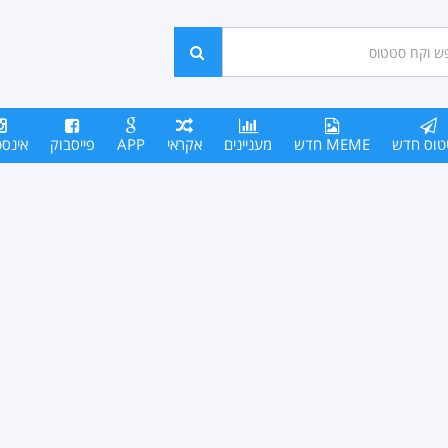
ש
חפש
סים
טוס חדש
MEME חדש
מעניינים
אקראי
APP
פייסבוק
אינס