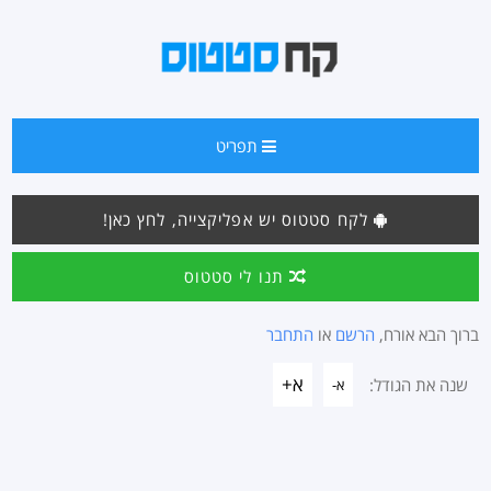
תפריט
לקח סטטוס יש אפליקצייה, לחץ כאן!
תנו לי סטטוס
ברוך הבא אורח,
הרשם
או
התחבר
א+
שנה את הגודל:
א-