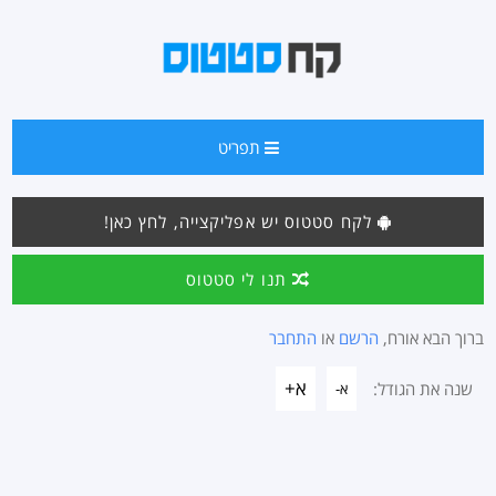
תפריט
לקח סטטוס יש אפליקצייה, לחץ כאן!
תנו לי סטטוס
ברוך הבא אורח,
הרשם
או
התחבר
א+
שנה את הגודל:
א-