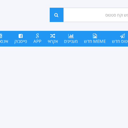
ש
חפש
סים
טוס חדש
MEME חדש
מעניינים
אקראי
APP
פייסבוק
אינס