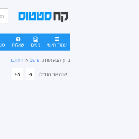
חיפו
סטטו
עמוד ראשי
ממים
שאלות
סט
ברוך הבא אורח,
הרשם
או
התחבר
א+
שנה את הגודל:
א-