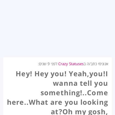
אנונימי כתב/ה ב
Crazy Statuses
לפני
9 שנים
:
Hey! Hey you! Yeah,you!I
wanna tell you
something!..Come
here..What are you looking
at?Oh my gosh,