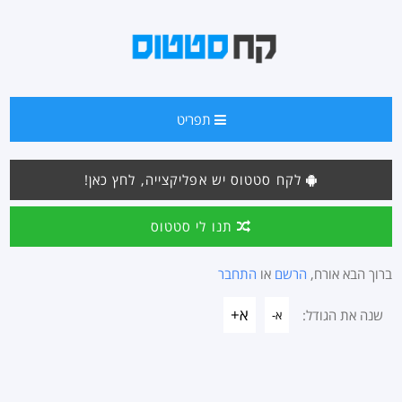
תפריט
לקח סטטוס יש אפליקצייה, לחץ כאן!
תנו לי סטטוס
ברוך הבא אורח,
הרשם
או
התחבר
א+
שנה את הגודל:
א-