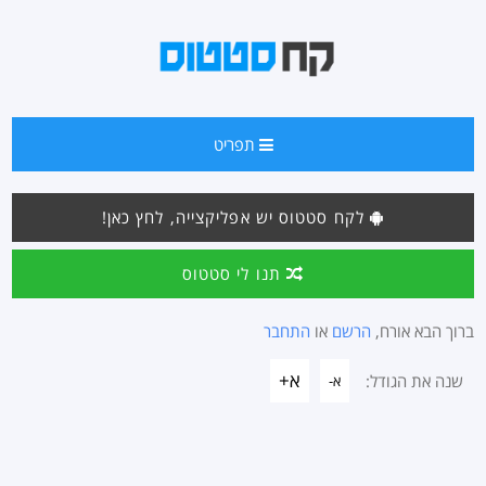
תפריט
לקח סטטוס יש אפליקצייה, לחץ כאן!
תנו לי סטטוס
ברוך הבא אורח,
הרשם
או
התחבר
א+
שנה את הגודל:
א-