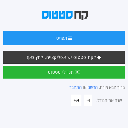
תפריט
לקח סטטוס יש אפליקצייה, לחץ כאן!
תנו לי סטטוס
ברוך הבא אורח,
הרשם
או
התחבר
א+
שנה את הגודל:
א-