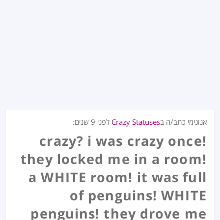
אנונימי כתב/ה ב
Crazy Statuses
לפני
9 שנים
:
crazy? i was crazy once!
they locked me in a room!
a WHITE room! it was full
of penguins! WHITE
penguins! they drove me