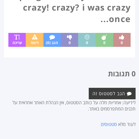
crazy! crazy? i was crazy
once...
0
0
0
0
הגב (0)
דיווח
עריכה
0 תגובות
הגב לסטטוס זה
לידיעה: אחריות חלה על כותב הסטטוס, אין הנהלת האתר אחראית על
תכנים המתפרסמים באתר.
לעוד מלא
סטטוסים