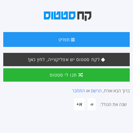
תפריט
לקח סטטוס יש אפליקצייה, לחץ כאן!
תנו לי סטטוס
ברוך הבא אורח,
הרשם
או
התחבר
א+
שנה את הגודל:
א-