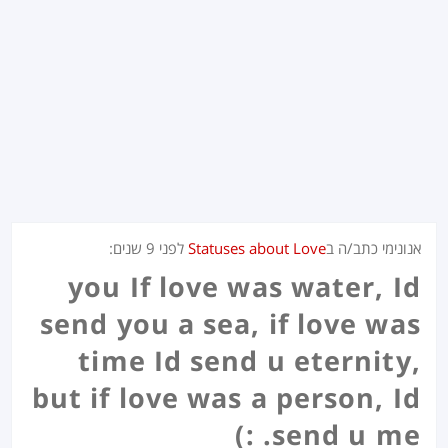
אנונימי כתב/ה ב
Statuses about Love
לפני
9 שנים
:
you If love was water, Id
send you a sea, if love was
time Id send u eternity,
but if love was a person, Id
send u me. :)