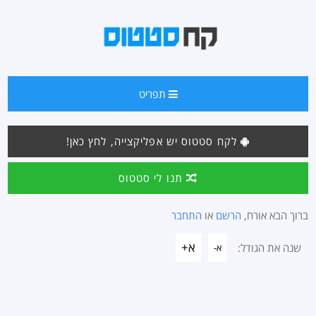
תפריט
לקח סטטוס יש אפליקצייה, לחץ כאן!
תנו לי סטטוס
ברוך הבא אורח,
הרשם
או
התחבר
א+
שנה את הגודל:
א-