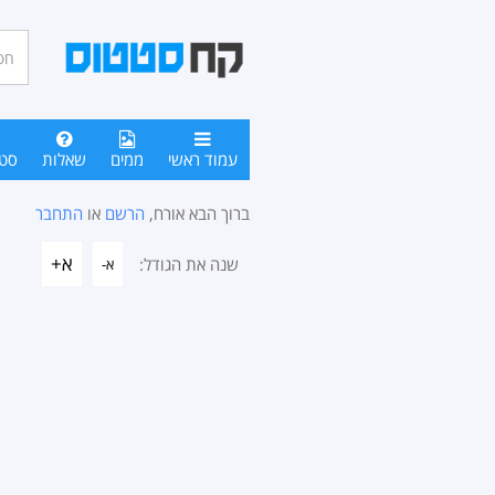
חיפו
סטטו
עמוד ראשי
ממים
שאלות
סט
ברוך הבא אורח,
הרשם
או
התחבר
א+
שנה את הגודל:
א-