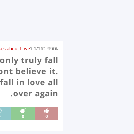
אנונימי כתב/ה ב
ses about Love
only truly fall
ont believe it.
all in love all
over again.
0
0
0