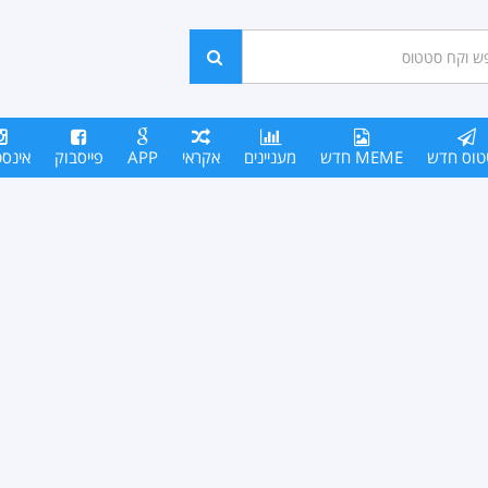
ש
חפש
סים
טוס חדש
MEME חדש
מעניינים
אקראי
APP
פייסבוק
אינס