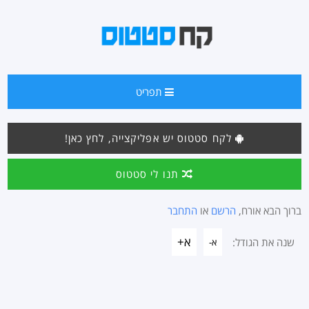
תפריט
לקח סטטוס יש אפליקצייה, לחץ כאן!
תנו לי סטטוס
ברוך הבא אורח,
הרשם
או
התחבר
א+
שנה את הגודל:
א-