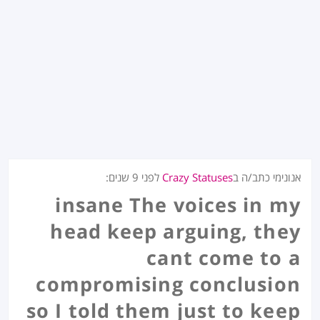
אנונימי כתב/ה ב
Crazy Statuses
לפני
9 שנים
:
insane The voices in my
head keep arguing, they
cant come to a
compromising conclusion
so I told them just to keep