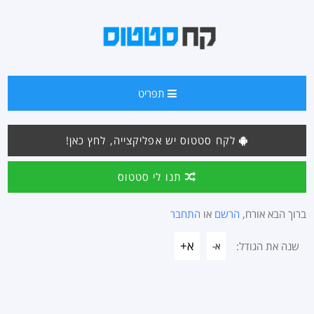
תפריט
לקח סטטוס יש אפליקצייה, לחץ כאן!
תנו לי סטטוס
ברוך הבא אורח,
הרשם
או
התחבר
א+
שנה את הגודל:
א-