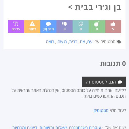
בן וג׳רי בבית >
5
0
0
0
הגב (0)
דיווח
עריכה
סטטוסים על:
עם
,
את
,
בבית
,
מישהו
,
רואה
0 תגובות
הגב לסטטוס זה
לידיעה: אחריות חלה על כותב הסטטוס, אין הנהלת האתר אחראית על
תכנים המתפרסמים באתר.
לעוד מלא
סטטוסים
שותפים שלנו:
עוקבים באינסטגרם
,
שאלות ותשובות
,
דייטים והכרויות