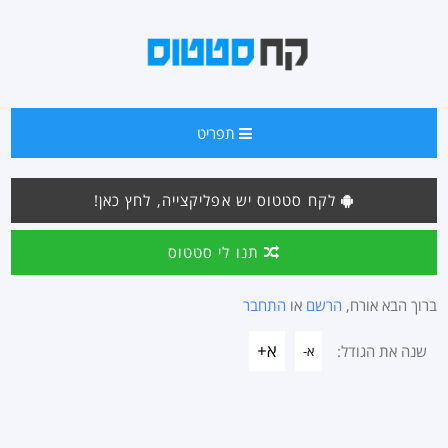
תפריט
לקח סטטוס יש אפליקצייה, לחץ כאן!
תנו לי סטטוס
ברוך הבא אורח,
הרשם
או
התחבר
א+
שנה את הגודל:
א-