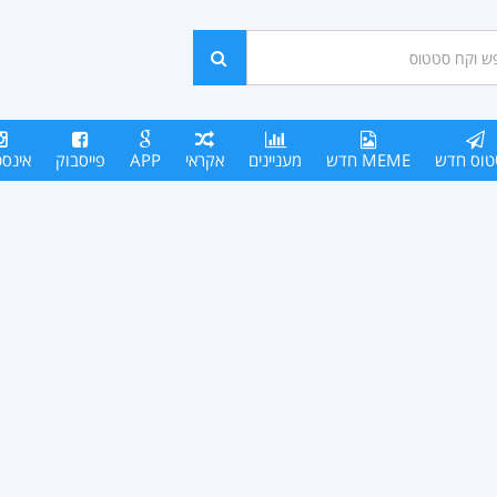
ש
חפש
סים
טוס חדש
MEME חדש
מעניינים
אקראי
APP
פייסבוק
אינס