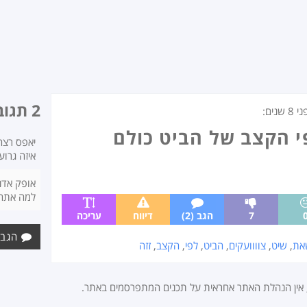
2 תגובות
ני
8 שנים
:
י הקצב של הביט כולם
יאפס רצח
איזה גרוע
אופק אדנ
למה אתה
7
הגב (2)
דיווח
עריכה
הגב 
את
,
שיט
,
צוווועקים
,
הביט
,
לפי
,
הקצב
,
זזה
, אין הנהלת האתר אחראית על תכנים המתפרסמים באתר.