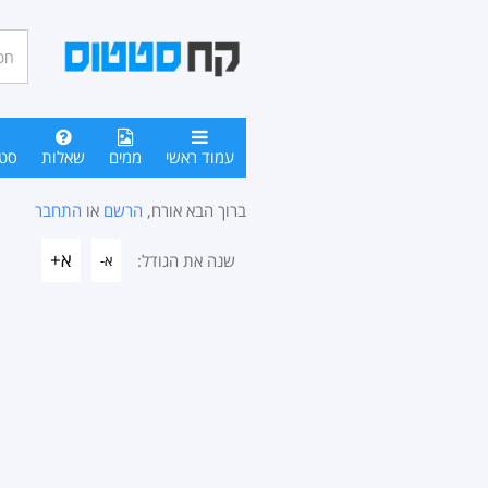
חיפו
סטטו
עמוד ראשי
ממים
שאלות
סט
ברוך הבא אורח,
הרשם
או
התחבר
א+
שנה את הגודל:
א-