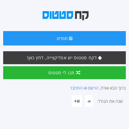
תפריט
לקח סטטוס יש אפליקצייה, לחץ כאן!
תנו לי סטטוס
ברוך הבא אורח,
הרשם
או
התחבר
א+
שנה את הגודל:
א-