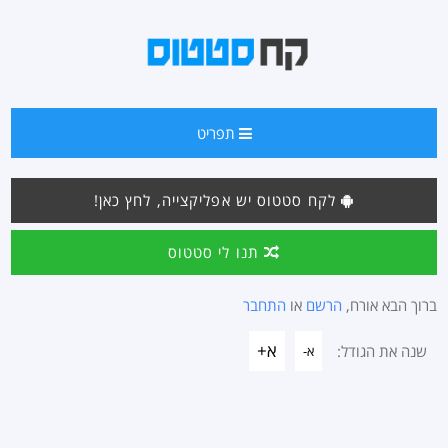
תפריט
לקח סטטוס יש אפליקצייה, לחץ כאן!
תנו לי סטטוס
ברוך הבא אורח,
הרשם
או
התחבר
א+
שנה את הגודל:
א-