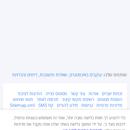
שותפים שלנו:
עוקבים באינסטגרם
,
שאלות ותשובות
,
דייטים והכרויות
זכויות יוצרים
אודות
צור קשר
סטטוס פנייה
הודעות לציבור
הוספת סטטוס
רשימת מקשי קיצור
תרומה לאתר
תנאי שימוש
מדיניות פרטיות
נגישות
מידע להורים
קח SMS
Sitemap.xml
אתר זה מוגן על ידי זכויות יוצרים © 2015-2026 Takestatus.net.
כדי להציע לך חווית גלישה טובה יותר, אתר זה משתמש בעוגיות פרופיל,
אין צוות האתר אחראי על התוכן המפורסם באתר, במידה ויש חומר לא ראוי ו/או
לרבות מצד ג'. על ידי המשך גלישה באתר שלנו אתה מקבל את מדיניות
מוגן בזכויות יוצרים - יש לדווח מייד בעמוד צור קשר.