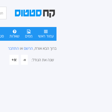
חיפו
סטטו
עמוד ראשי
ממים
שאלות
סט
ברוך הבא אורח,
הרשם
או
התחבר
א+
שנה את הגודל:
א-