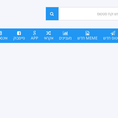
ש
חפש
סים
טוס חדש
MEME חדש
מעניינים
אקראי
APP
פייסבוק
אינס