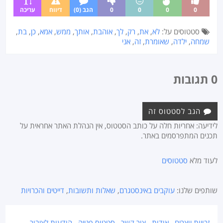
0
0
0
0
הגב (0)
דיווח
עריכה
סטטוסים על:
לא
,
את
,
רק
,
לך
,
אוהבת
,
אותך
,
ממש
,
אמא
,
כן
,
בת
,
שמחה
,
ילדה
,
שאומרת
,
זה
,
אני
0 תגובות
הגב לסטטוס זה
לידיעה: אחריות חלה על כותב הסטטוס, אין הנהלת האתר אחראית על
תכנים המתפרסמים באתר.
לעוד מלא
סטטוסים
שותפים שלנו:
עוקבים באינסטגרם
,
שאלות ותשובות
,
דייטים והכרויות
זכויות יוצרים
אודות
צור קשר
סטטוס פנייה
הודעות לציבור