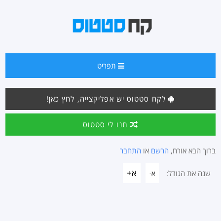
תפריט
לקח סטטוס יש אפליקצייה, לחץ כאן!
תנו לי סטטוס
ברוך הבא אורח,
הרשם
או
התחבר
א+
שנה את הגודל:
א-